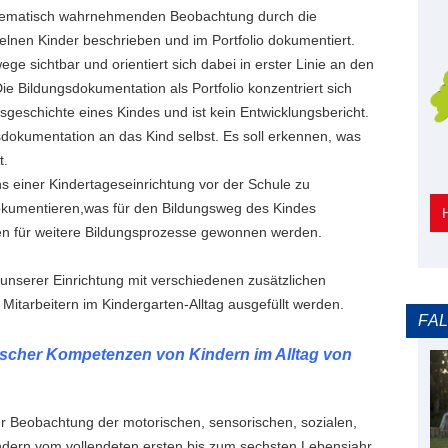
ystematisch wahrnehmenden Beobachtung durch die
elnen Kinder beschrieben und im Portfolio dokumentiert.
 sichtbar und orientiert sich dabei in erster Linie an den
e Bildungsdokumentation als Portfolio konzentriert sich
gsgeschichte eines Kindes und ist kein Entwicklungsbericht.
gsdokumentation an das Kind selbst. Es soll erkennen, was
t.
hs einer Kindertageseinrichtung vor der Schule zu
okumentieren,was für den Bildungsweg des Kindes
en für weitere Bildungsprozesse gewonnen werden.
n unserer Einrichtung mit verschiedenen zusätzlichen
itarbeitern im Kindergarten-Alltag ausgefüllt werden.
FA
scher Kompetenzen von Kindern im Alltag von
zur Beobachtung der motorischen, sensorischen, sozialen,
dern vom vollendeten ersten bis zum sechsten Lebensjahr