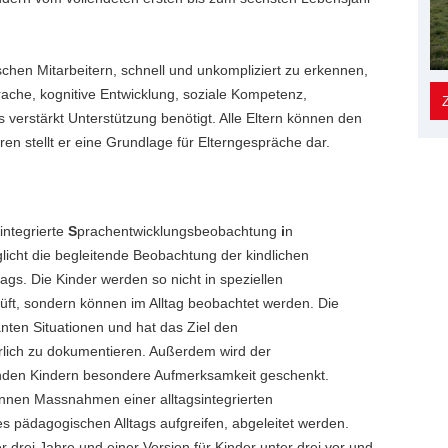
hen Mitarbeitern, schnell und unkompliziert zu erkennen,
rache, kognitive Entwicklung, soziale Kompetenz,
s verstärkt Unterstützung benötigt. Alle Eltern können den
en stellt er eine Grundlage für Elterngespräche dar.
sintegrierte
S
prachentwicklungsbeobachtung
i
n
licht die begleitende Beobachtung der kindlichen
gs. Die Kinder werden so nicht in speziellen
rüft, sondern können im Alltag beobachtet werden. Die
nten Situationen und hat das Ziel den
erlich zu dokumentieren. Außerdem wird der
den Kindern besondere Aufmerksamkeit geschenkt.
nen Massnahmen einer alltagsintegrierten
s pädagogischen Alltags aufgreifen, abgeleitet werden.
er drei Jahre und einer Version für Kinder unter drei vor und