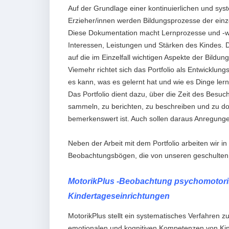
Auf der Grundlage einer kontinuierlichen und s
Erzieher/innen werden Bildungsprozesse der einz
Diese Dokumentation macht Lernprozesse und -wege
Interessen, Leistungen und Stärken des Kindes. Di
auf die im Einzelfall wichtigen Aspekte der Bildun
Viemehr richtet sich das Portfolio als Entwicklun
es kann, was es gelernt hat und wie es Dinge lern
Das Portfolio dient dazu, über die Zeit des Besuc
sammeln, zu berichten, zu beschreiben und zu d
bemerkenswert ist. Auch sollen daraus Anregung
Neben der Arbeit mit dem Portfolio arbeiten wir i
Beobachtungsbögen, die von unseren geschulten M
MotorikPlus -Beobachtung psychomotori
Kindertageseinrichtungen
MotorikPlus stellt ein systematisches Verfahren 
emotionalen und kognitiven Kompetenzen von Kin