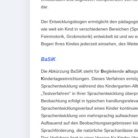
dar.
Der Entwicklungsbogen ermöglicht den pädagogisc
wie weit ein Kind in verschiedenen Bereichen (Sp
Feinmotorik, Grobmotorik) entwickelt ist und wo e
Bogen Ihres Kindes jederzeit einsehen, des Weiter
BaSiK
Die Abkürzung BaSiK steht für
B
egleitende
a
lltag
K
indertageeinrichtungen. Dieses Verfahren ermög
Sprachentwicklung während des Kindergarten-Allta
„Testverfahren“ in Ihrer Sprachentwicklung überp
Beobachtung erfolgt in typischen handlungsreleva
Sprachentwicklungsverlauf eines Kinder kontinui
Sprachentwicklung von mehrsprachig aufwachsen
Aufbauend auf den Beobachtungsergebnissen kön
Sprachförderung, die natürliche Sprachanlässe de
Das Verfahren liegt in einer Version für Kinder üb